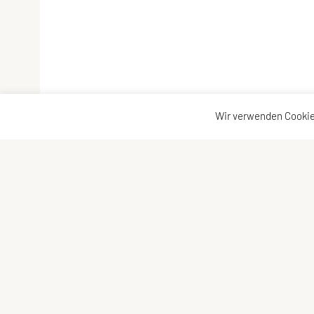
Wir verwenden Cookie
SPORTUNION BAD ZELL
Kontaktadr
Schulstraße 1, 4283 Bad Zell
Kontakt
Tel: +43 650/515 12 14
Vorstand
E-Mail: