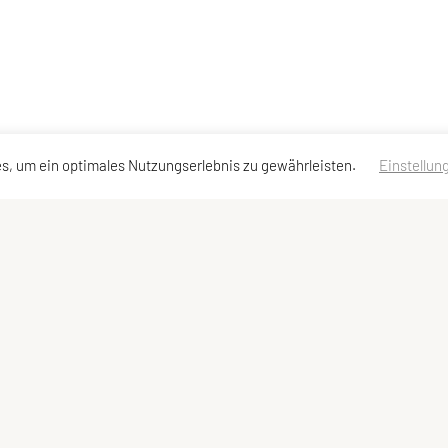
s, um ein optimales Nutzungserlebnis zu gewährleisten.
Einstellun
essen
Schnellzugriff
Meta
Angebot
Impressum
Team
Sitemap
Datenschutzerklärung