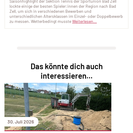
Saisonhighlight der Sektion Tennis der Sportunion Bad Zell
lockte einige der besten Spieler:innen der Region nach Bad
Zell, um sich in verschiedenen Bewerben und
unterschiedlichen Altersklassen im Einzel- oder Doppelbewerb
zu messen. Wetterbedingt musste
Weiterlesen...
Das könnte dich auch
interessieren...
30. Juli 2026