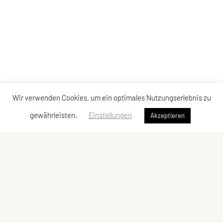
Wir verwenden Cookies, um ein optimales Nutzungserlebnis zu
gewährleisten.
Einstellungen
Akzeptieren
SPORTUNION BAD ZELL
Schulstraße 1, 4283 Bad Zell
Tel: +43 650/515 12 14